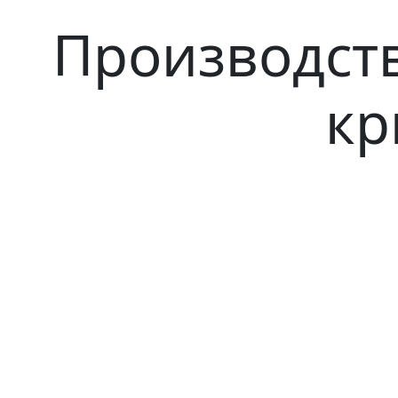
Производст
к